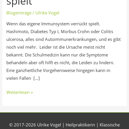
spielt
spielt
Blogeinträge
/
Ulrike Vogel
Wenn das eigene Immunsystem verrückt spielt.
Hashimoto, Diabetes Typ I, Morbus Crohn oder Colitis
ulcerosa, alles sind Autoimmunerkrankungen, und es gibt
noch viel mehr. Leider ist die Ursache meist nicht
bekannt. Die Schulmedizin kann nur die Symptome
behandeln aber oft hilft es nicht, die Leiden zu lindern.
Eine ganzheitliche Vorgehensweise hingegen kann in
vielen Fällen […]
Weiterlesen »
© 2017-2026 Ulrike Vogel | Heilpraktikerin | Klassische