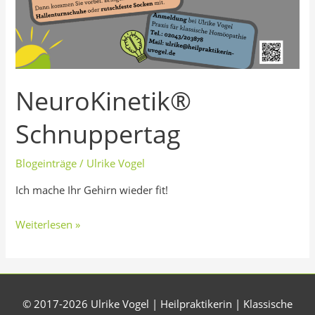
NeuroKinetik®
Schnuppertag
Blogeinträge
/
Ulrike Vogel
Ich mache Ihr Gehirn wieder fit!
Weiterlesen »
© 2017-2026 Ulrike Vogel | Heilpraktikerin | Klassische