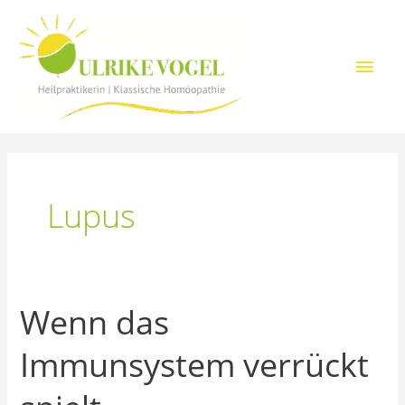
Zum
Hau
Inhalt
springen
Lupus
Wenn das
Wenn
das
Immunsystem verrückt
Immunsystem
verrückt