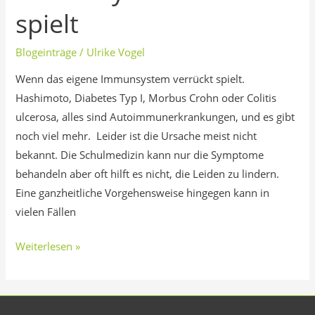
verrückt
spielt
spielt
Blogeinträge
/
Ulrike Vogel
Wenn das eigene Immunsystem verrückt spielt.
Hashimoto, Diabetes Typ I, Morbus Crohn oder Colitis
ulcerosa, alles sind Autoimmunerkrankungen, und es gibt
noch viel mehr. Leider ist die Ursache meist nicht
bekannt. Die Schulmedizin kann nur die Symptome
behandeln aber oft hilft es nicht, die Leiden zu lindern.
Eine ganzheitliche Vorgehensweise hingegen kann in
vielen Fällen
Weiterlesen »