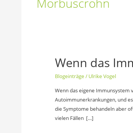
Morbuscrohn
Wenn das Imm
Wenn
das
Blogeinträge
/
Ulrike Vogel
Immunsystem
verrückt
Wenn das eigene Immunsystem verr
spielt
Autoimmunerkrankungen, und es gi
die Symptome behandeln aber oft h
vielen Fällen […]